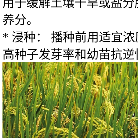
用于缓解土壤干旱或盐分
养分。
* 浸种： 播种前用适宜
高种子发芽率和幼苗抗逆