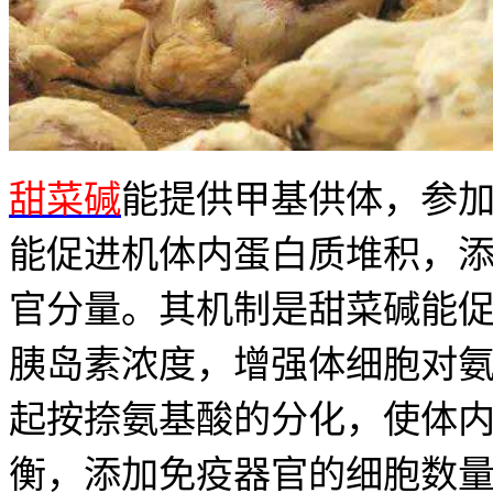
甜菜碱
能提供甲基供体，参
能促进机体内蛋白质堆积，
官分量。其机制是甜菜碱能
胰岛素浓度，增强体细胞对
起按捺氨基酸的分化，使体
衡，添加免疫器官的细胞数