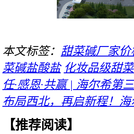
本文标签：
甜菜碱厂家价
菜碱盐酸盐
化妆品级甜菜
任·感恩·共赢 | 海尔希第三
布局西北，再启新程！海尔
【推荐阅读】