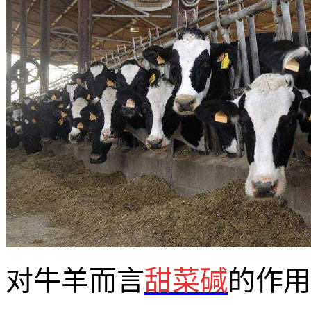
对牛羊而言
甜菜碱
的作用