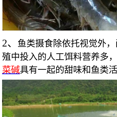
2、
鱼类摄食除依托视觉外，
殖中投入的人工饵料营养多
菜碱
具有一起的甜味和鱼类