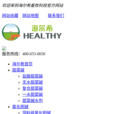
欢迎来到海尔希畜牧科技官方网站
网站收藏
网站地图
联系我们
服务热线：
400-655-0656
海尔希首页
甜菜碱
盐酸甜菜碱
无水甜菜碱
复合甜菜碱
一水甜菜碱
甜菜碱水剂
氯化胆碱
饲料级氯化胆碱