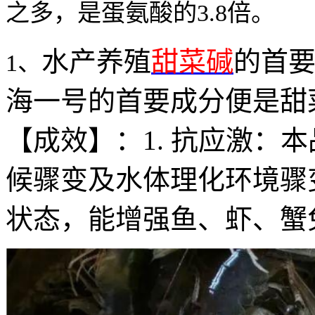
之多，是蛋氨酸的3.8倍。
水产养殖
甜菜碱
的首
1、
海一号的首要成分便是甜
【成效】：1. 抗应激：
候骤变及水体理化环境骤
状态，能增强鱼、虾、蟹