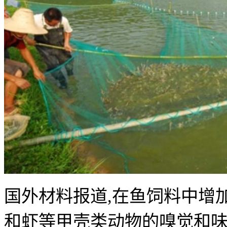
国外材料报道,在鱼饲料中增加
和虾等甲壳类动物的嗅觉和味