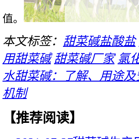
值。
本文标签：
甜菜碱盐酸盐
用甜菜碱
甜菜碱厂家
氯
水甜菜碱：了解、用途及
机制
【推荐阅读】