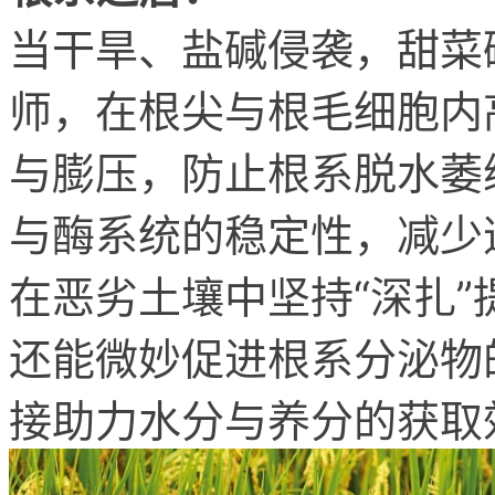
当干旱、盐碱侵袭，甜菜
师，在根尖与根毛细胞内
与膨压，防止根系脱水萎
与酶系统的稳定性，减少
在恶劣土壤中坚持“深扎
还能微妙促进根系分泌物
接助力水分与养分的获取