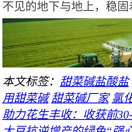
不见的地下与地上，稳固
本文标签：
甜菜碱盐酸盐
用甜菜碱
甜菜碱厂家
氯
助力花生丰收：收获前30-4
大豆抗逆增产的绿色“强心