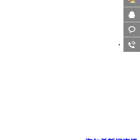
百度商
桥
在线咨
询
客服咨
询