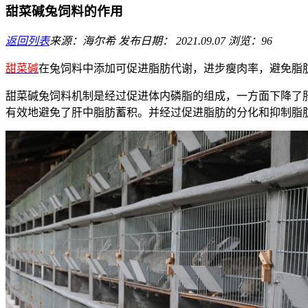
甜菜碱兔饲料的作用
返回列表
来源：海尔希
发布日期： 2021.09.07
浏览：96
甜菜碱
在兔饲料中添加可促进脂肪代谢，进步瘦肉率，避免脂
甜菜碱兔饲料机制是
经过促进体内磷脂的组成，一方面下降了
有效地避免了肝中脂肪蓄积。并经过促进脂肪的分化和抑制脂