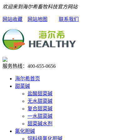
欢迎来到海尔希畜牧科技官方网站
网站收藏
网站地图
联系我们
服务热线：
400-655-0656
海尔希首页
甜菜碱
盐酸甜菜碱
无水甜菜碱
复合甜菜碱
一水甜菜碱
甜菜碱水剂
氯化胆碱
饲料级氯化胆碱