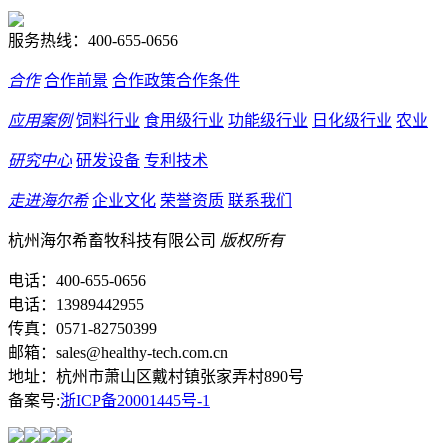
服务热线：
400-655-0656
合作
合作前景
合作政策
合作条件
应用案例
饲料行业
食用级行业
功能级行业
日化级行业
农业
研究中心
研发设备
专利技术
走进海尔希
企业文化
荣誉资质
联系我们
杭州海尔希畜牧科技有限公司
版权所有
电话：400-655-0656
电话：13989442955
传真：0571-82750399
邮箱：sales@healthy-tech.com.cn
地址：杭州市萧山区戴村镇张家弄村890号
备案号:
浙ICP备20001445号-1