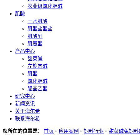
农业级氯化胆碱
肌酸
一水肌酸
肌酸盐酸盐
肌酸酐
肌氨酸
产品中心
甜菜碱
左旋肉碱
肌酸
氯化胆碱
胍基乙酸
研究中心
新闻资讯
关于海尔希
联系海尔希
您所在的位置是：
首页
»
应用案例
»
饲料行业
»
甜菜碱兔饲料