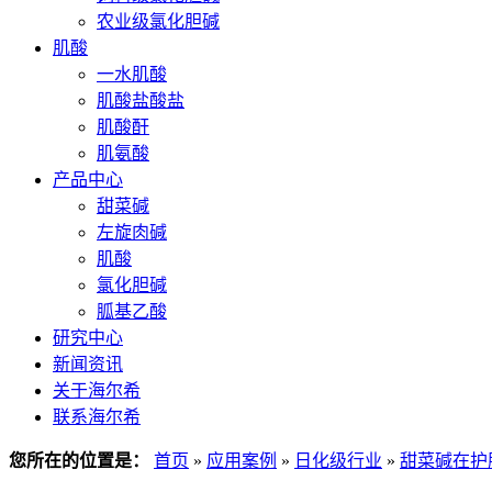
农业级氯化胆碱
肌酸
一水肌酸
肌酸盐酸盐
肌酸酐
肌氨酸
产品中心
甜菜碱
左旋肉碱
肌酸
氯化胆碱
胍基乙酸
研究中心
新闻资讯
关于海尔希
联系海尔希
您所在的位置是：
首页
»
应用案例
»
日化级行业
»
甜菜碱在护