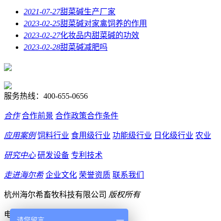
2021-07-27
甜菜碱生产厂家
2023-02-25
甜菜碱对家禽饲养的作用
2023-02-27
化妆品内甜菜碱的功效
2023-02-28
甜菜碱减肥吗
服务热线：
400-655-0656
合作
合作前景
合作政策
合作条件
应用案例
饲料行业
食用级行业
功能级行业
日化级行业
农业
研究中心
研发设备
专利技术
走进海尔希
企业文化
荣誉资质
联系我们
杭州海尔希畜牧科技有限公司
版权所有
电话：400-655-0656
请您留言