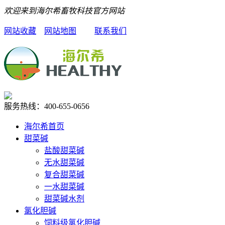
欢迎来到海尔希畜牧科技官方网站
网站收藏
网站地图
联系我们
服务热线：
400-655-0656
海尔希首页
甜菜碱
盐酸甜菜碱
无水甜菜碱
复合甜菜碱
一水甜菜碱
甜菜碱水剂
氯化胆碱
饲料级氯化胆碱