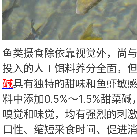
鱼类摄食除依靠视觉外，尚
投入的人工饵料养分全面，
碱
具有独特的甜味和鱼虾敏
料中添加0.5%～1.5%甜
嗅觉和味觉，均有强烈的刺
口性、缩短采食时间、促进