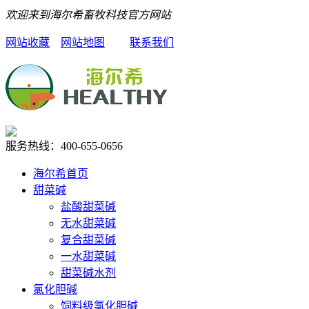
欢迎来到海尔希畜牧科技官方网站
网站收藏
网站地图
联系我们
服务热线：
400-655-0656
海尔希首页
甜菜碱
盐酸甜菜碱
无水甜菜碱
复合甜菜碱
一水甜菜碱
甜菜碱水剂
氯化胆碱
饲料级氯化胆碱