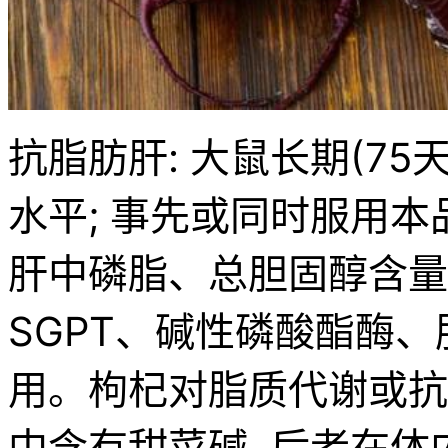
抗脂肪肝: 大鼠长期(75
水平; 事先或同时服用
肝中磷脂、总胆固醇含量的
SGPT、碱性磷酸酯酶
用。枸杞对脂质代谢或抗
中含有甜菜碱, 后者在