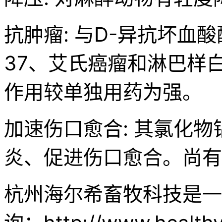
抗肿瘤: 与D-异抗坏血
37、艾氏癌瘤和淋巴样白血
作用较单独用药为强。
加速伤口愈合: 其氯化
炎、促进伤口愈合。尚有
杭州海尔希畜牧科技是一