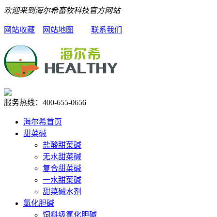
欢迎来到海尔希畜牧科技官方网站
网站收藏
网站地图
联系我们
服务热线：
400-655-0656
海尔希首页
甜菜碱
盐酸甜菜碱
无水甜菜碱
复合甜菜碱
一水甜菜碱
甜菜碱水剂
氯化胆碱
饲料级氯化胆碱