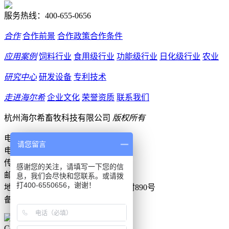
服务热线：
400-655-0656
合作
合作前景
合作政策
合作条件
应用案例
饲料行业
食用级行业
功能级行业
日化级行业
农业
研究中心
研发设备
专利技术
走进海尔希
企业文化
荣誉资质
联系我们
杭州海尔希畜牧科技有限公司
版权所有
电话：400-655-0656
请您留言
电话：13989442955
传真：0571-82750399
感谢您的关注，请填写一下您的信
邮箱：sales@healthy-tech.com.cn
息，我们会尽快和您联系。或请拨
打400-6550656，谢谢！
地址：杭州市萧山区戴村镇张家弄村890号
备案号:
浙ICP备20001445号-1
Copyright © 2006-2021 海尔希畜牧