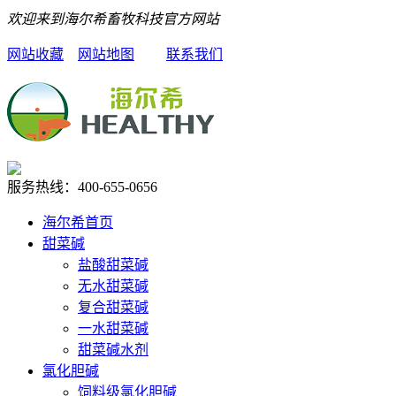
欢迎来到海尔希畜牧科技官方网站
网站收藏
网站地图
联系我们
服务热线：
400-655-0656
海尔希首页
甜菜碱
盐酸甜菜碱
无水甜菜碱
复合甜菜碱
一水甜菜碱
甜菜碱水剂
氯化胆碱
饲料级氯化胆碱