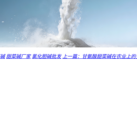
碱
甜菜碱厂家
氯化胆碱批发
上一篇：甘氨酸甜菜碱在农业上的