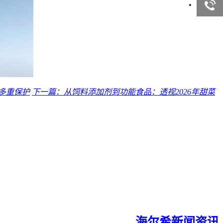
询
客服咨
询
多重保护
下一篇：从饲料添加剂到功能食品：透视2026年甜菜
海尔希新闻资讯