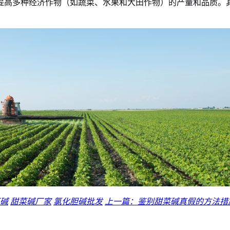
提高多种经济作物（如蔬菜、水果和大田作物）的产量和品质。
碱
甜菜碱厂家
氯化胆碱批发
上一篇：鉴别甜菜碱真假的方法措