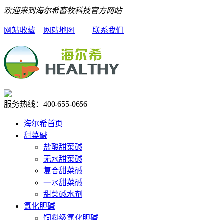
欢迎来到海尔希畜牧科技官方网站
网站收藏
网站地图
联系我们
服务热线：
400-655-0656
海尔希首页
甜菜碱
盐酸甜菜碱
无水甜菜碱
复合甜菜碱
一水甜菜碱
甜菜碱水剂
氯化胆碱
饲料级氯化胆碱