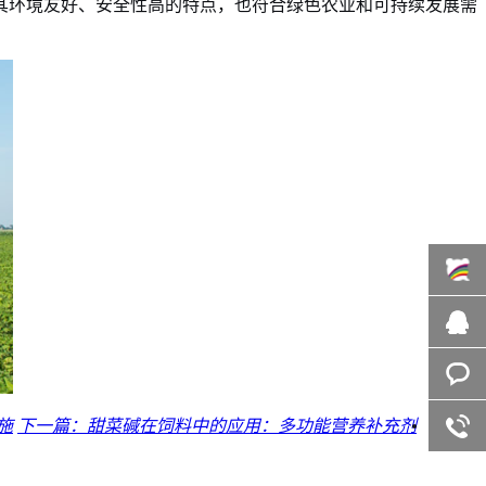
其环境友好、安全性高的特点，也符合绿色农业和可持续发展需
百度商
桥
在线咨
询
施
下一篇：甜菜碱在饲料中的应用：多功能营养补充剂
客服咨
询