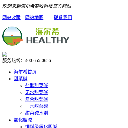
欢迎来到海尔希畜牧科技官方网站
网站收藏
网站地图
联系我们
服务热线：
400-655-0656
海尔希首页
甜菜碱
盐酸甜菜碱
无水甜菜碱
复合甜菜碱
一水甜菜碱
甜菜碱水剂
氯化胆碱
饲料级氯化胆碱