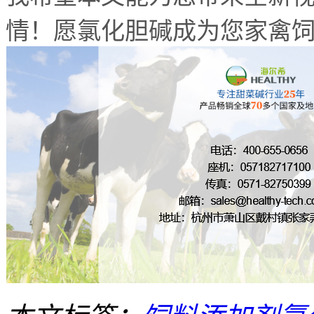
情！愿氯化胆碱成为您家禽