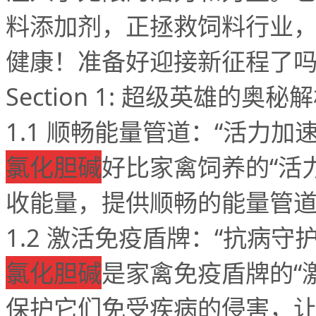
料添加剂，正拯救饲料行业
健康！准备好迎接新征程了
Section 1:
超级英雄的奥秘解
1.1
顺畅能量管道：
“
活力加
氯化胆碱
好比家禽饲养的
“
活
收能量，提供顺畅的能量管
1.2
激活免疫盾牌：
“
抗病守
氯化胆碱
是家禽免疫盾牌的
“
保护它们免受疾病的侵害，