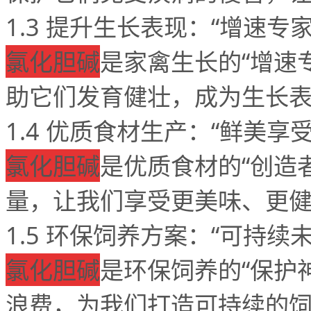
1.3
提升生长表现：
“
增速专
氯化胆碱
是家禽生长的
“
增速
助它们发育健壮，成为生长
1.4
优质食材生产：
“
鲜美享
氯化胆碱
是优质食材的
“
创造
量，让我们享受更美味、更
1.5
环保饲养方案：
“
可持续
氯化胆碱
是环保饲养的
“
保护
浪费，为我们打造可持续的