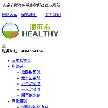
欢迎来到海尔希畜牧科技官方网站
网站收藏
网站地图
联系我们
服务热线：
400-655-0656
海尔希首页
甜菜碱
盐酸甜菜碱
无水甜菜碱
复合甜菜碱
一水甜菜碱
甜菜碱水剂
氯化胆碱
饲料级氯化胆碱