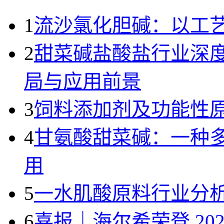
1
流沙氯化胆碱：以工
2
甜菜碱盐酸盐行业深
局与应用前景
3
饲料添加剂及功能性
4
甘氨酸甜菜碱：一种
用
5
一水肌酸原料行业分析
6
喜报｜海尔希荣登 20