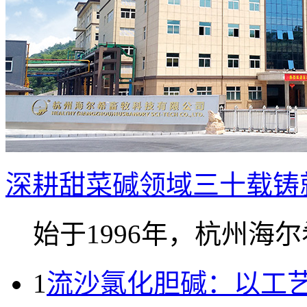
深耕甜菜碱领域三十载铸就
始于1996年，杭州海尔希
1
流沙氯化胆碱：以工