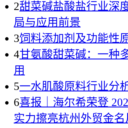
2
甜菜碱盐酸盐行业深
局与应用前景
3
饲料添加剂及功能性
4
甘氨酸甜菜碱：一种
用
5
一水肌酸原料行业分析
6
喜报｜海尔希荣登 20
实力擦亮杭州外贸金名