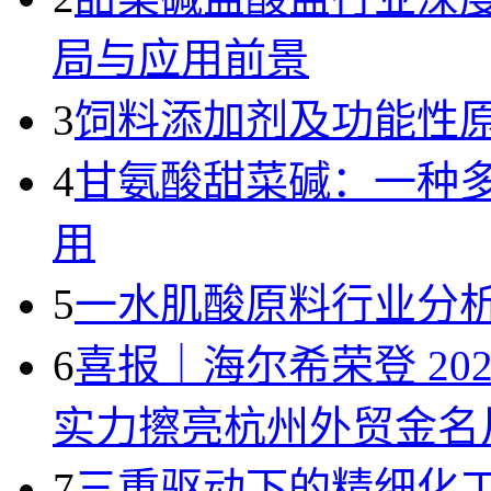
局与应用前景
3
饲料添加剂及功能性
4
甘氨酸甜菜碱：一种
用
5
一水肌酸原料行业分析
6
喜报｜海尔希荣登 20
实力擦亮杭州外贸金名
7
三重驱动下的精细化