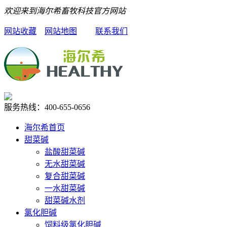
欢迎来到海尔希畜牧科技官方网站
网站收藏
网站地图
联系我们
服务热线：
400-655-0656
海尔希首页
甜菜碱
盐酸甜菜碱
无水甜菜碱
复合甜菜碱
一水甜菜碱
甜菜碱水剂
氯化胆碱
饲料级氯化胆碱