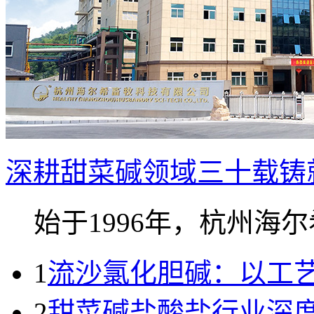
深耕甜菜碱领域三十载铸就
始于1996年，杭州海尔希
1
流沙氯化胆碱：以工
2
甜菜碱盐酸盐行业深