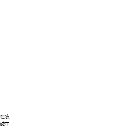
来在农
碱在