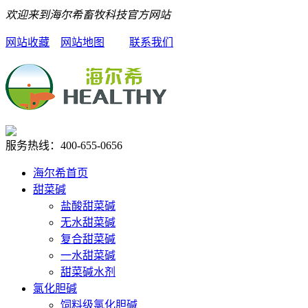
欢迎来到海尔希畜牧科技官方网站
网站收藏
网站地图
联系我们
服务热线：
400-655-0656
海尔希首页
甜菜碱
盐酸甜菜碱
无水甜菜碱
复合甜菜碱
一水甜菜碱
甜菜碱水剂
氯化胆碱
饲料级氯化胆碱