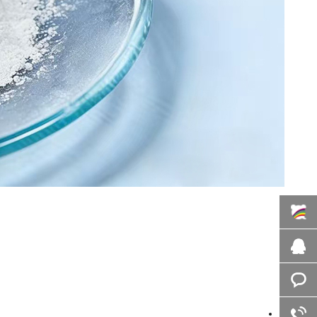
百度商
桥
在线咨
询
客服咨