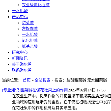
农业级氯化胆碱
一水肌酸
产品中心
甜菜碱
左旋肉碱
一水肌酸
氯化胆碱
胍基乙酸
研究中心
新闻资讯
关于海尔希
联系海尔希
当前位置：
首页
»
全站搜索
» 搜索：盐酸甜菜碱 无水甜菜碱
[专业知识]甜菜碱在保花壮果上的作用
2025年02月14日 17:58
在农业生产中，提高作物的开花坐果率和果实品质是种植户
业领域的应用逐渐受到重视。它不仅在植物抗逆性中发挥
保花壮果中的作用机制及其实际应用。