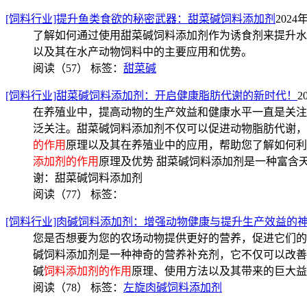
[饲料行业]提升鱼类食欲的秘密武器：甜菜碱饲料添加剂
2024年
了解如何通过使用甜菜碱饲料添加剂作为诱食剂来提升水
以及其在水产动物饲料中的主要应用和优势。
阅读（57）
标签：
甜菜碱
[饲料行业]甜菜碱饲料添加剂：开启健康脂肪代谢的新时代！
2
在养殖业中，提高动物的生产效益和健康水平一直是关注
泛关注。甜菜碱饲料添加剂不仅可以促进动物脂肪代谢，
的作用
原理以及其在养殖业中的应用，帮助您了解如何利用这
添加剂的作用
原理及优势 甜菜碱饲料添加剂是一种富含天
谢：甜菜碱饲料添加剂
阅读（77）
标签：
[饲料行业]肉碱饲料添加剂：增强动物健康与提升生产效益的
您是否想要为您的农场动物提供更好的营养，促进它们的
碱饲料添加剂是一种神奇的营养补充剂，它不仅可以改善
碱
饲料添加剂的作用
原理、使用方法以及其带来的巨大益
阅读（78）
标签：
左旋肉碱饲料添加剂