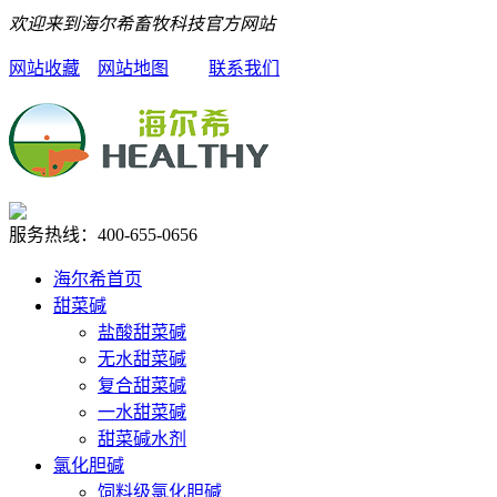
欢迎来到海尔希畜牧科技官方网站
网站收藏
网站地图
联系我们
服务热线：
400-655-0656
海尔希首页
甜菜碱
盐酸甜菜碱
无水甜菜碱
复合甜菜碱
一水甜菜碱
甜菜碱水剂
氯化胆碱
饲料级氯化胆碱