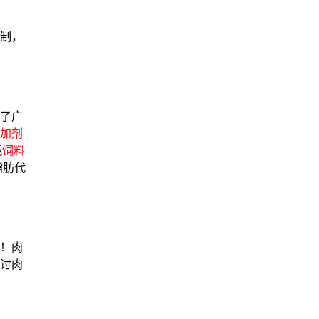
制，
了广
加剂
碱
饲料
脂肪代
！肉
讨肉