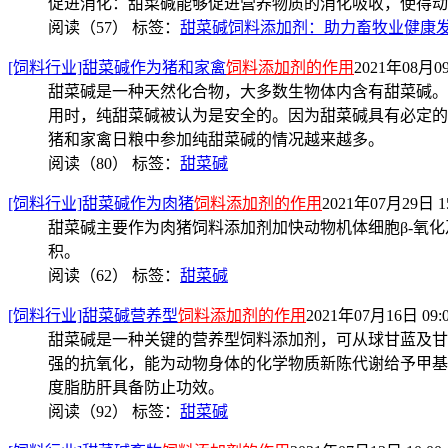
促进消化：甜菜碱能够促进营养物质的消化吸收，使得动物
阅读（57）
标签：
甜菜碱饲料添加剂：助力畜牧业健康
[饲料行业]甜菜碱作为猪和家禽
饲料添加剂的作用
2021年08月09
甜菜碱是一种天然化合物，大多数生物体内含有甜菜碱。
用时，纯甜菜碱被认为是安全的。因为甜菜碱具有必定的
猪和家禽日粮中参加纯甜菜碱的情况越来越多。
阅读（80）
标签：
甜菜碱
[饲料行业]甜菜碱作为肉猪
饲料添加剂的作用
2021年07月29日 15
甜菜碱主要作为肉猪饲料添加剂加快动物机体细胞β-氧
积。
阅读（62）
标签：
甜菜碱
[饲料行业]甜菜碱营养型
饲料添加剂的作用
2021年07月16日 09:
甜菜碱是一种关键的营养型饲料添加剂，可从球甘蓝及甘
强的抗氧化，能为动物身体的化学物质新陈代谢给予甲基
度脂肪肝具备防止功效。
阅读（92）
标签：
甜菜碱