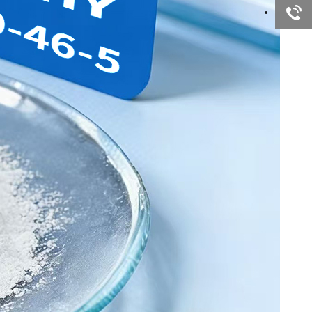
询
客服咨
询