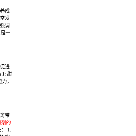
养成
常发
强调
技是一
促进
: 甜
能力，
禽带
加剂的
 1.