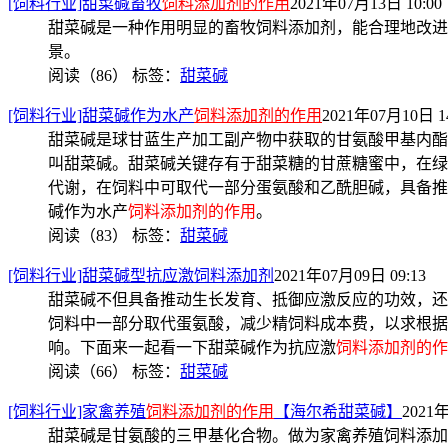
[饲料行业]甜菜碱畜牧
饲料添加剂的作用
2021年07月13日 10:00
甜菜碱是一种作用明显的畜牧饲料添加剂，能合理地改进
景。
阅读（86）
标签：
甜菜碱
[饲料行业]甜菜碱作为水产
饲料添加剂的作用
2021年07月10日 14
甜菜碱是球甘蓝生产加工副产物中获取的甘氨酸甲基内酯
叫甜菜碱。甜菜碱关键存有于甜菜糖的甘蔗糖蜜中，在绿
代谢，在饲料中可取代一部分蛋氨酸和乙酰胆碱，具备推
碱作为水产
饲料添加剂的作用
。
阅读（83）
标签：
甜菜碱
[饲料行业]甜菜碱型抗应激饲料添加剂
2021年07月09日 09:13
甜菜碱不但具备推动生长发育、抵御应激反应的功效，还
饲料中一部分取代蛋氨酸，减少精饲料成本费，以求根据
响。下面来一起看一下甜菜碱作为抗应激
饲料添加剂的作
阅读（66）
标签：
甜菜碱
[饲料行业]家禽养殖
饲料添加剂的作用
【海尔希甜菜碱】
2021年
甜菜碱是甘氨酸的三甲基化合物。做为家禽养殖饲料添加