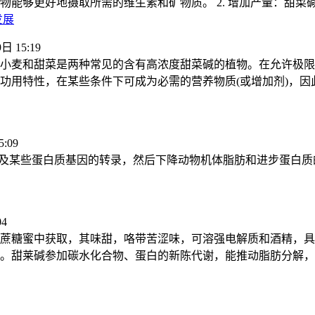
能够更好地摄取所需的维生素和矿物质。 2. 增加产量：甜菜
发展
日 15:19
小麦和甜菜是两种常见的含有高浓度甜菜碱的植物。在允许极限
功用特性，在某些条件下可成为必需的营养物质(或增加剂)，因
:09
化及某些蛋白质基因的转录，然后下降动物机体脂肪和进步蛋白质
04
蔗糖蜜中获取，其味甜，咯带苦涩味，可溶强电解质和酒精，具
。甜莱碱参加碳水化合物、蛋白的新陈代谢，能推动脂肪分解，