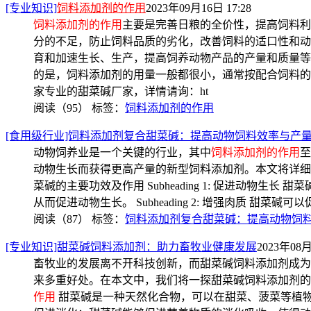
[专业知识]
饲料添加剂的作用
2023年09月16日 17:28
饲料添加剂的作用
主要是完善日粮的全价性，提高饲料利
分的不足，防止饲料品质的劣化，改善饲料的适口性和动
育和加速生长、生产，提高饲养动物产品的产量和质量等
的是，饲料添加剂的用量一般都很小，通常按配合饲料的百
家专业的甜菜碱厂家，详情请询：ht
阅读（95）
标签：
饲料添加剂的作用
[食用级行业]饲料添加剂复合甜菜碱：提高动物饲料效率与产
动物饲养业是一个关键的行业，其中
饲料添加剂的作用
至
动物生长而获得更高产量的新型饲料添加剂。本文将详细介绍饲
菜碱的主要功效及作用 Subheading 1: 促进动物
从而促进动物生长。 Subheading 2: 增强肉质 甜
阅读（87）
标签：
饲料添加剂复合甜菜碱：提高动物饲
[专业知识]甜菜碱饲料添加剂：助力畜牧业健康发展
2023年08月
畜牧业的发展离不开科技创新，而甜菜碱饲料添加剂成为
来多重好处。在本文中，我们将一探甜菜碱饲料添加剂的
作用
甜菜碱是一种天然化合物，可以在甜菜、菠菜等植物