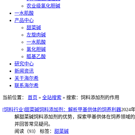
农业级氯化胆碱
一水肌酸
产品中心
甜菜碱
左旋肉碱
一水肌酸
氯化胆碱
胍基乙酸
研究中心
新闻资讯
关于海尔希
联系海尔希
当前位置：
首页
»
全站搜索
» 搜索：饲料添加剂的作用
[饲料行业]甜菜碱饲料添加剂：解析甲基供体的饲养利器
2024年
解甜菜碱饲料添加剂的优势，探索甲基供体在饲养领域的
并回答常见疑问。
阅读（93）
标签：
甜菜碱