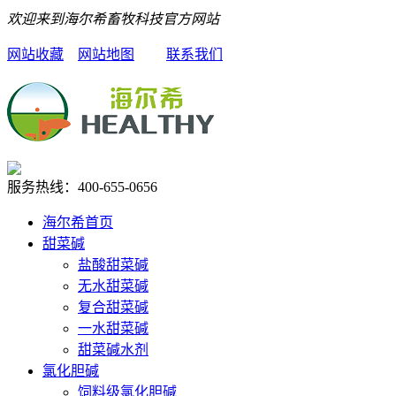
欢迎来到海尔希畜牧科技官方网站
网站收藏
网站地图
联系我们
服务热线：
400-655-0656
海尔希首页
甜菜碱
盐酸甜菜碱
无水甜菜碱
复合甜菜碱
一水甜菜碱
甜菜碱水剂
氯化胆碱
饲料级氯化胆碱