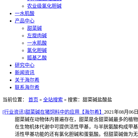
农业级氯化胆碱
一水肌酸
产品中心
甜菜碱
左旋肉碱
一水肌酸
氯化胆碱
胍基乙酸
研究中心
新闻资讯
关于海尔希
联系海尔希
当前位置：
首页
»
全站搜索
» 搜索：甜菜碱盐酸盐
[行业资讯]甜菜碱在猪饲料中的应用【海尔希】
2021年08月06日 
甜菜碱在动物体内普遍存在，甜菜是含甜菜碱最多的植物
在生物机体代谢中可提供活性甲基，与半胱氨酸构成甲基
活性甲基功能的还有氯化胆碱和蛋氨酸。但甜菜碱做为无