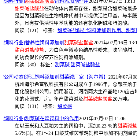
[饲料行业]
甜菜碱盐酸盐
饲料添加剂作用
2021年07月27日 13:13
甜菜碱盐酸盐
在动物体内普遍存在，甜菜是含甜菜碱最多
是因为甜菜碱在生物机体代谢中可提供活性甲基，与半胱
外，具有提供活性甲基功能的还有氯化胆碱和蛋氨酸。
阅读（121）
标签：
甜菜碱盐酸盐饲料添加剂作用、甜菜
[饲料行业]营养性饲料添加剂
甜菜碱盐酸盐
2021年07月16日 13:
甜菜碱盐酸盐
，为白色至微黄色结晶性粉末，味呈酸甜，
的诱食促长的营养性饲料添加剂。
阅读（80）
标签：
甜菜碱
|
甜菜碱盐酸盐
[公司动态]浙江饲料添加剂甜菜碱厂家【海尔希】
2021年07月08
杭州海尔希畜牧科技有限公司成立于1996年，总部座
团化股份制公司，拥用浙江、河南两大生产基地120亩
化的花园式厂房。年产甜菜碱及
甜菜碱盐酸盐
20万吨。
阅读（131）
标签：
甜菜碱
[饲料行业]甜菜碱在鸡饲料中的作用
2021年07月07日 11:06
在以玉米和大豆粕为主的饲粮中，添加0.23 ％的
甜菜碱盐
5.6％[3]。在1～24 日龄艾维茵雏鸡饲粮中添加不