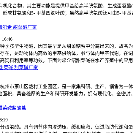
种有机化合物，其主要功能是提供甲基给高半胱氨酸，生成蛋氨酸(
，形成甘氨酸和5- 甲基四氢叶酸；虽然高半胱氨酸还可由5- 甲基
海尔希 甜菜碱厂家
16:46
种季胺型生物碱，因其最早是从甜菜糖蜜中分离出来的，故名为
存在，是动物体内高效的甲基供给体，参与体内甲基代谢，在饲
高饲料利用率等功效。下面为您介绍甜菜碱在水产养殖中的应用
甜菜碱 甜菜碱厂家
落于杭州市萧山区戴村工业园区，是一家集科研、生产、销售为一
占地面积，具备雄厚的生产和科研开发能力，拥有现代化、全密封
 甜菜碱盐酸盐
:19
分蛋氨酸。具有调节体内渗透压，缓和应激，促进脂肪代谢和蛋