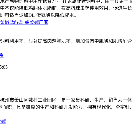
水产动物饲料中用作诱食剂。 在家禽配合饲料中，由于其第一
中不仅能降低鸡胴体肌脂肪，提高抗球虫药使用效果，促进生长
即可适当少加DL-蛋氨酸以降低成本。
甜菜碱盐酸盐 甜菜碱厂家
饲料利用率，显著提高肉鸡胸肌率，增加骨肉中肌酸和肌酸酐含
希
:05
落于杭州市萧山区戴村工业园区，是一家集科研、生产、销售为一
占地面积，具备雄厚的生产和科研开发能力，拥有现代化、全密封
菜碱