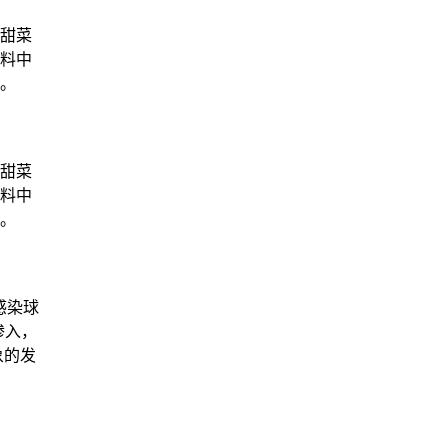
甜菜
料中
。
甜菜
料中
。
感染球
渗入，
象的发