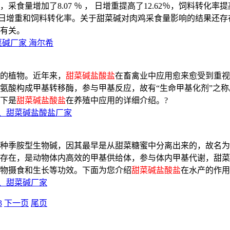
，采食量增加了8.07 ％ ， 日增重提高了12.62％，饲料转化率
的日增重和饲料转化率。关于甜菜碱对肉鸡采食量影响的结果还存
有关。
菜碱厂家 海尔希
的植物。近年来，
甜菜碱盐酸盐
在畜禽业中应用愈来愈受到重视
氨酸构成甲基转移酶，参与甲基反应，故有“生命甲基化剂”之称
下是
甜菜碱盐酸盐
在养殖中应用的详细介绍。?
、甜菜碱盐酸盐厂家
种季胺型生物碱，因其最早是从甜菜糖蜜中分离出来的，故名为
存在，是动物体内高效的甲基供给体，参与体内甲基代谢，甜菜
物摄食和生长等功效。下面为您介绍
甜菜碱盐酸盐
在水产的作用
、甜菜碱厂家
3
下一页
尾页