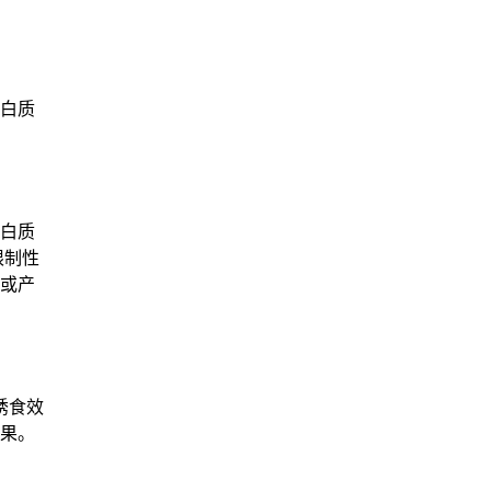
白质
白质
限制性
或产
诱食效
果。