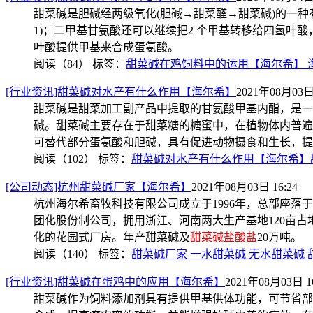
甜菜碱是胆碱经两级氧化(胆碱→甜菜醛→甜菜碱)的一
1)；二甲基甘氨酸还可以继续把2 个甲基转移给四氢叶酸
叶酸提供甲基来合成蛋氨酸。
阅读（84）
标签：
甜菜碱在鸡饲料中的运用【海尔希】 
[行业资讯]甜菜碱对水产有什么作用【海尔希】
2021年08月03日 
甜菜碱是甜菜加工副产品中提取的甘氨酸甲基内酯，是一
碱。甜菜碱主要存在于甜菜糖的糖蜜中，在植物体内普遍
可替代部分蛋氨酸和胆碱，具有促进动物摄食和生长，提
阅读（102）
标签：
甜菜碱对水产有什么作用【海尔希】
[公司动态]杭州甜菜碱厂家【海尔希】
2021年08月03日 16:24
杭州海尔希畜牧科技有限公司成立于1996年，总部座
团化股份制公司，拥用浙江、河南两大生产基地120亩
化的花园式厂房。年产甜菜碱及
甜菜碱盐酸盐
20万吨。
阅读（140）
标签：
甜菜碱厂家 一水甜菜碱 无水甜菜碱
[行业资讯]甜菜碱在蛋鸡中的应用【海尔希】
2021年08月03日 16
甜菜碱作为饲料添加剂具有提供甲基供体功能，可节省部