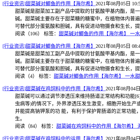
[行业资讯]甜菜碱对鲫鱼的作用【海尔希】
2021年08月05日 10:
甜菜碱是甜菜加工副产品中提取的甘氨酸甲基内酯，是一
碱。甜菜碱主要存在于甜菜糖的糖蜜中，在植物体内普遍
可替代部分蛋氨酸和胆碱，具有促进动物摄食和生长，提
阅读（106）
标签：
甜菜碱对鲫鱼的作用【海尔希】 一水
[行业资讯]甜菜碱对鲫鱼的作用【海尔希】
2021年08月05日 08:
甜菜碱是甜菜加工副产品中提取的甘氨酸甲基内酯，是一
碱。甜菜碱主要存在于甜菜糖的糖蜜中，在植物体内普遍
可替代部分蛋氨酸和胆碱，具有促进动物摄食和生长，提
阅读（4）
标签：
甜菜碱对鲫鱼的作用【海尔希】 一水甜
[行业资讯]甜菜碱在鸡饲料中的作用【海尔希】
2021年08月04日 
甜菜碱可以通过调节渗透压来维持肠道正常结构和功能[6
虫病等)的情况下，外界渗透压发生激变，细胞开始生产
并能提高钠钾泵的功 能，有利于保护胃肠道的正常功能
生。
阅读（84）
标签：
甜菜碱在鸡饲料中的作用【海尔希】 
[行业资讯]甜菜碱在鸡饲料中的运用【海尔希】
2021年08月04日 