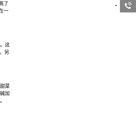
提高了
询
客服咨
在一
询
。这
。另
甜菜
碱加
。