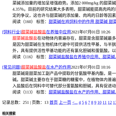
菜碱添加量的增加呈增强趋势。添加2 000mg/kg 的甜菜碱
4.35％。目前的研究结果大多表明，甜菜碱能提高肉鸡
定的争议，这也许与甜菜碱的添加量、肉鸡的日龄等因素
阅读（160）
标签：
甜菜碱在鸡饲料中的作用 甜菜碱 甜
[饲料行业]
甜菜碱盐酸盐
在养殖中应用
2021年07月01日 10:26
甜菜碱盐酸盐
在动物体内普遍存在，甜菜是含甜菜碱最多
是因为甜菜碱在生物机体代谢中可提供活性甲基，与半胱
外，具有提供活性甲基功能的还有氯化胆碱和蛋氨酸。以
阅读（116）
标签：
甜菜碱盐酸盐在养殖中应用、甜菜碱
[常见问题]
甜菜碱盐酸盐
在水产的作用
2021年07月01日 10:16
甜菜碱是甜菜加工副产品中提取的甘氨酸甲基内酯，是一
碱。甜菜碱主要存在于甜菜糖的糖蜜中，在植物体内普遍
入盐酸后在饲料中可替代部分蛋氨酸和胆碱，具有促进动
阅读（113）
标签：
甜菜碱盐酸盐在水产的作用、甜菜碱
记录总数：251 | 页数：13
首页
上一页
<...
4
5
6
7
8
9
10
11
12
1
相关搜索