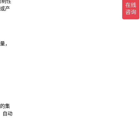
限制性
或产
量，
体的集
、自动