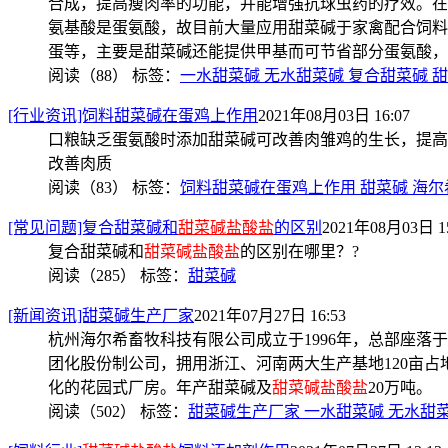
合成，提高瘦肉率的功能，并能增强抗球虫药的疗效。在
氨基酸是蛋氨酸，故目前大量应用甜菜碱于家禽配合饲料
蛋等，主要是甜菜碱还能提供甲基而可节省部分蛋氨酸，
阅读（88）
标签：
一水甜菜碱 无水甜菜碱 复合甜菜碱 
[行业资讯]饲料甜菜碱在蛋鸡上作用
2021年08月03日 16:07
口粮缺乏蛋氨酸时添加甜菜碱可改善肉雏鸡的生长，提高
改善肉质
阅读（83）
标签：
饲料甜菜碱在蛋鸡上作用 甜菜碱 海尔
[常见问题]复合甜菜碱和
甜菜碱盐酸盐
的区别
2021年08月03日 15
复合甜菜碱和
甜菜碱盐酸盐
的区别在哪里？?
阅读（285）
标签：
甜菜碱
[新闻资讯]甜菜碱生产厂家
2021年07月27日 16:53
杭州海尔希畜牧科技有限公司成立于1996年，总部座
团化股份制公司，拥用浙江、河南两大生产基地120亩
化的花园式厂房。年产甜菜碱及
甜菜碱盐酸盐
20万吨。
阅读（502）
标签：
甜菜碱生产厂家 一水甜菜碱 无水甜