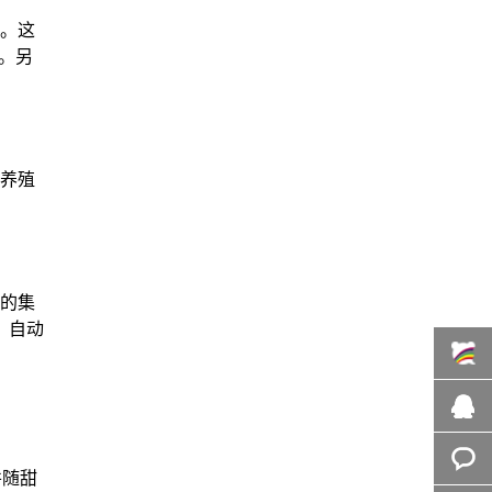
。这
。另
养殖
体的集
、自动
百度商
桥
在线咨
并随甜