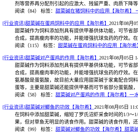
剂等营养再分配剂引起的应激大、残留严重、肉质下降等
阅读（84）
标签：
甜菜碱在猪饲料中的应用【海尔希】 
[行业资讯]甜菜碱在蛋鸡饲料中的应用【海尔希】
2021年08月05
甜菜碱作为饲料添加剂具有提供甲基供体功能，可节省部
合成，提高瘦肉率的功能，并能增强抗球虫药的疗效。在
阅读（115）
标签：
甜菜碱在蛋鸡饲料中的应用【海尔希】
[行业资讯]甜菜碱对产蛋鸡的作用【海尔希】
2021年08月05日 14
甜菜碱作为饲料添加剂具有提供甲基供体功能，可节省部
合成，提高瘦肉率的功能，并能增强抗球虫药的疗效。在
氨基酸是蛋氨酸，故目前大量应用甜菜碱于家禽配合饲料
蛋等，主要是甜菜碱还能提供甲基而可节省部分蛋氨酸，
阅读（58）
标签：
甜菜碱对产蛋鸡的作用【海尔希】一水
[行业资讯]甜菜碱对鲫鱼的功效【海尔希】
2021年08月05日 11:
在饲料中添加甜菜碱，缩短了罗氏沼虾采食时间的1/3～
果，但对草鱼无明显的诱食作用。甜菜碱的诱食作用，还
阅读（99）
标签：
甜菜碱对鲫鱼的功效【海尔希】甜菜碱