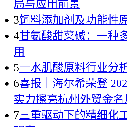
局与应用前景
3
饲料添加剂及功能性
4
甘氨酸甜菜碱：一种
用
5
一水肌酸原料行业分析
6
喜报｜海尔希荣登 20
实力擦亮杭州外贸金名
7
三重驱动下的精细化