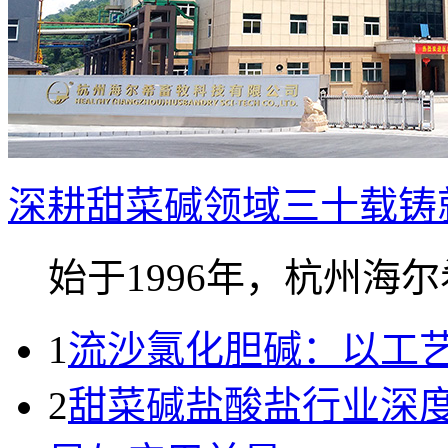
深耕甜菜碱领域三十载铸就
始于1996年，杭州海尔希
1
流沙氯化胆碱：以工
2
甜菜碱盐酸盐行业深