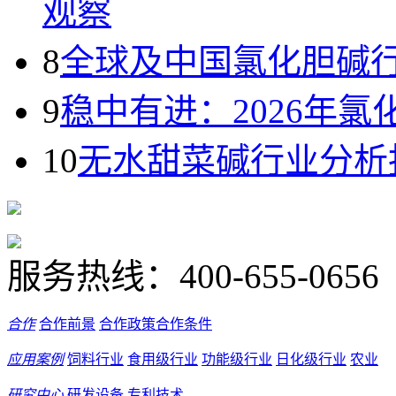
观察
8
全球及中国氯化胆碱
9
稳中有进：2026年
10
无水甜菜碱行业分析
服务热线：
400-655-0656
合作
合作前景
合作政策
合作条件
应用案例
饲料行业
食用级行业
功能级行业
日化级行业
农业
研究中心
研发设备
专利技术